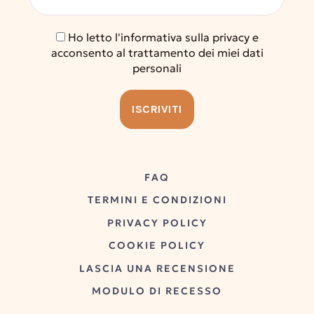
Ho letto l'informativa sulla privacy e
acconsento al trattamento dei miei dati
personali
FAQ
TERMINI E CONDIZIONI
PRIVACY POLICY
COOKIE POLICY
LASCIA UNA RECENSIONE
MODULO DI RECESSO