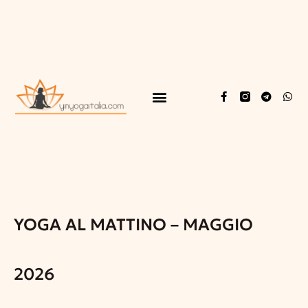
YOGA AL MATTINO – MAGGIO
2026