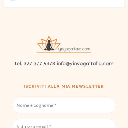
tel. 327.377.9378 info@yinyogaitalia.com
ISCRIVITI ALLA MIA NEWSLETTER