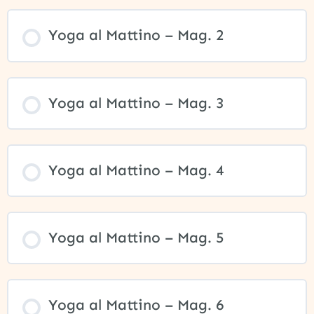
Yoga al Mattino – Mag. 2
Yoga al Mattino – Mag. 3
Yoga al Mattino – Mag. 4
Yoga al Mattino – Mag. 5
Yoga al Mattino – Mag. 6