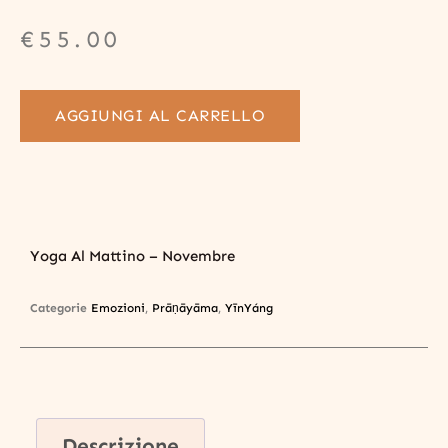
€
55.00
AGGIUNGI AL CARRELLO
Yoga Al Mattino – Novembre
Categorie
Emozioni
,
Prāṇāyāma
,
YīnYáng
Descrizione